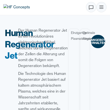
Human
Der Human Regenerator Jet
EInzigartige
Optimale
ist ein revolutionäres
Plasmatechologie
Regeneration
ANGEBOT
Regenerator
elektronisches Möbel,
ERHALTEN
welches durch Regeneration
Jet
der Zellen die Alterung und
somit die Folgen von
Degeneration bekämpft.
Die Technologie des Human
Regenerator Jet basiert auf
kaltem atmosphärischem
Plasma, welches eine in der
Wissenschaft seit
Jahrzehnten etablierte,
sanfte und wirkungsvolle