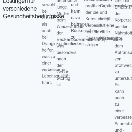
Lösungen für
unterstützt
Ziel, die
sowohl
und
profitieren,
Genitalbereiche
junge
Effizienz
verschiedene
bei
kann
der die
und
Mütter
der
Gesundheitsbedürfnisse
Stress-
dazu
Kernstabilität
sorgt
beim
Körperze
als
beitragen,
verbessert
für eine
Wiederaufbau
bei der
auch
Rückenschmerzen
und die
vitale
der
Nährstof
bei
zu
Gesamtleistung
Körpermitte.
Beckenbodenmuskulatur,
und
Dranginkontinenz
lindern.
steigert.
was
dem
helfen,
besonders
Abtransp
was zu
nach
von
einer
der
Stoffwec
verbesserten
Geburt
zu
Lebensqualität
wichtig
unterstüt
führt.
ist.
Es
kann
auch
zu
einer
verbesse
Sauersto
und -