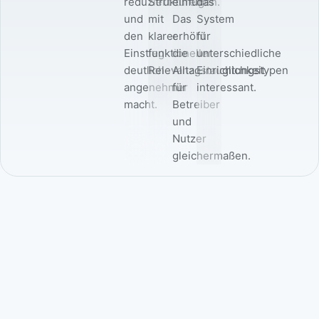
reduziert
Strukturen
einfügen.
das
und
mit
Das
System
den
klarer
erhöht
für
Einstieg
funktioneller
die
unterschiedliche
deutlich
Relevanz.
Alltagstauglichkeit
Einrichtungstypen
angenehmer
für
interessant.
macht.
Betreiber
und
Nutzer
gleichermaßen.