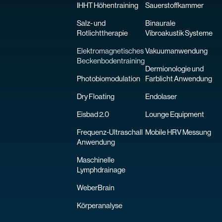
IHHT Höhentraining
Sauerstoffkammer
Salz- und
Binaurale
Rotlichttherapie
Vibroakustik Systeme
Elektromagnetisches
Vakuumanwendung
Beckenbodentraining
Dermionologie und
Photobiomodulation
Farblicht Anwendung
Dry Floating
Endolaser
Eisbad 2.0
Lounge Equipment
Frequenz-Ultraschall
Mobile HRV Messung
Anwendung
Maschinelle
Lymphdrainage
WeberBrain
Körperanalyse