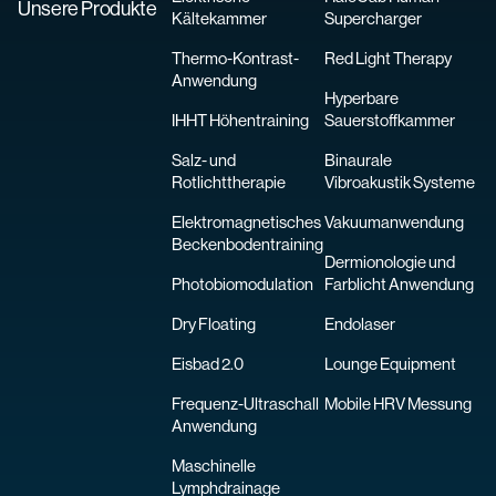
Unsere Produkte
Kältekammer
Supercharger
Thermo-Kontrast-
Red Light Therapy
Anwendung
Hyperbare
IHHT Höhentraining
Sauerstoffkammer
Salz- und
Binaurale
Rotlichttherapie
Vibroakustik Systeme
Elektromagnetisches
Vakuumanwendung
Beckenbodentraining
Dermionologie und
Photobiomodulation
Farblicht Anwendung
Dry Floating
Endolaser
Eisbad 2.0
Lounge Equipment
Frequenz-Ultraschall
Mobile HRV Messung
Anwendung
Maschinelle
Lymphdrainage