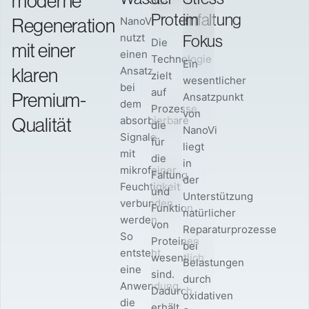
moderne
Proteinfaltung
im
Regeneration
NanoVi
Fokus
nutzt
Die
mit einer
einen
Technologie
Ein
klaren
Ansatz,
zielt
wesentlicher
bei
auf
Premium-
Ansatzpunkt
dem
Prozesse,
von
Qualität
absorbierbare
die
NanoVi
Signale
für
liegt
mit
die
in
mikrofeiner
Faltung
der
Feuchtigkeit
und
Unterstützung
verbunden
Funktion
natürlicher
werden.
von
Reparaturprozesse
So
Proteinen
bei
entsteht
wesentlich
Belastungen
eine
sind.
durch
Anwendung,
Dadurch
oxidativen
die
erhält