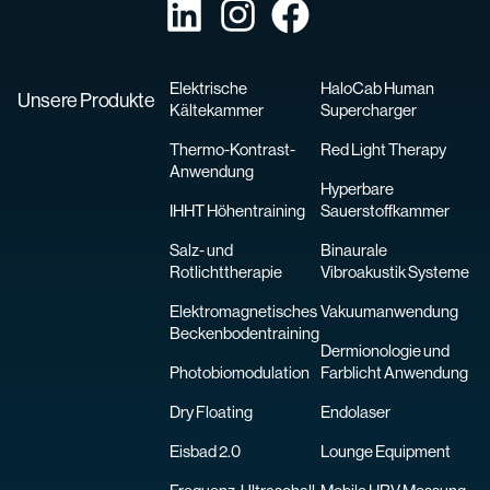
Elektrische
HaloCab Human
Unsere Produkte
Kältekammer
Supercharger
Thermo-Kontrast-
Red Light Therapy
Anwendung
Hyperbare
IHHT Höhentraining
Sauerstoffkammer
Salz- und
Binaurale
Rotlichttherapie
Vibroakustik Systeme
Elektromagnetisches
Vakuumanwendung
Beckenbodentraining
Dermionologie und
Photobiomodulation
Farblicht Anwendung
Dry Floating
Endolaser
Eisbad 2.0
Lounge Equipment