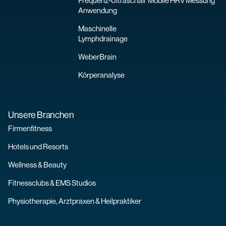
Frequenz-Ultraschall
Mobile HRV Messung
Anwendung
Maschinelle
Lymphdrainage
WeberBrain
Körperanalyse
Unsere Branchen
Firmenfitness
Hotels und Resorts
Wellness & Beauty
Fitnessclubs & EMS Studios
Physiotherapie, Arztpraxen & Heilpraktiker